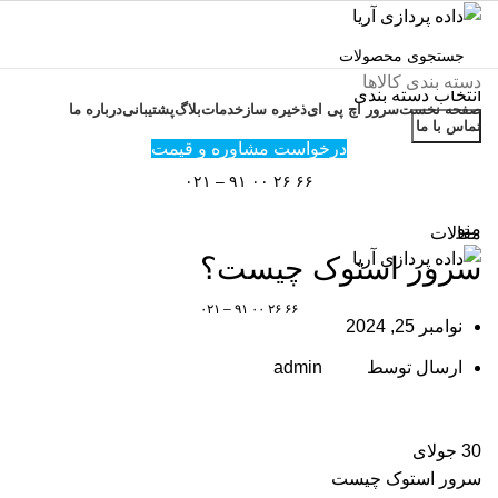
دسته بندی کالاها
انتخاب دسته بندی
صفحه نخست
سرور اچ پی ای
ذخیره ساز
خدمات
بلاگ
پشتیبانی
درباره ما
جستجو
تماس با ما
درخواست مشاوره و قیمت
وبلاگ
۶۶ ۲۶ ۰۰ ۹۱ – ۰۲۱
منو
مقالات
سرور استوک چیست؟
۶۶ ۲۶ ۰۰ ۹۱ – ۰۲۱
نوامبر 25, 2024
ارسال توسط
admin
30
جولای
سرور استوک چیست