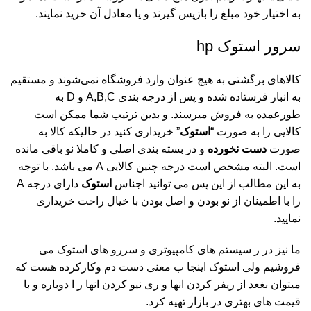
به اختیار خود مبلغ را بازپس گیرند و یا معادل آن خرید نمایند.
سرور استوک hp
کالاهای برگشتی به هیچ عنوان وارد فروشگاه نمی‌شوند و مستقیم
به انبار فرستاده شده و پس از درجه بندی A,B,C و D به
طورعمده به فروش میرسند. و بدین ترتیب شما ممکن است
کالایی را به صورت “
استوک
” خریداری کنید در حالیکه کالا به
صورت
دست نخورده
و در بسته بندی اصلی و کاملا نو باقی مانده
است. البته مشخص است درجه چنین کالایی A می باشد. با توجه
به این مطالب از این پس می توانید اجناس
استوک
دارای درجه A
را با اطمینان از نو بودن و اصل بودن با خیال راحت خریداری
نمایید.
ما نیز در ر سیستم های کامپیوتری و سررو های استوک می
فروشیم ولی استوک اینجا ب معنی دست دم وکارکرده هست که
میتوان بغعد از ریفر کردن انها و ری نیو کردن انها ر ا دوباره و با
قیمت های بهتری در بازار تهیه کرد.