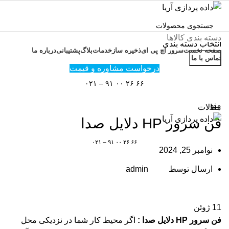
دسته بندی کالاها
انتخاب دسته بندی
صفحه نخست
سرور اچ پی ای
ذخیره ساز
خدمات
بلاگ
پشتیبانی
درباره ما
جستجو
تماس با ما
درخواست مشاوره و قیمت
وبلاگ
۶۶ ۲۶ ۰۰ ۹۱ – ۰۲۱
منو
مقالات
فن سرور HP دلایل صدا
۶۶ ۲۶ ۰۰ ۹۱ – ۰۲۱
نوامبر 25, 2024
ارسال توسط
admin
11
ژوئن
فن سرور HP دلایل صدا :
اگر محیط کار شما در نزدیکی محل