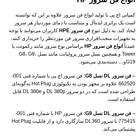
کمپانی اچ پی با تولید انواع فن سرور علاوه بر این‌ که توانسته
است یک برابری ایده‌آل و متناسب با دمای موردنیاز هر سرور
ایجاد کند. به‌ دلیل تنوع
فن سرور HPE
کاربران می‌توانند با توجه
به تجهیزات سخت‌افزاری سرور فن موردنظر را خریداری کنند.
عمدتاً
انواع فن سرور HP
براساس نوع سرور مانند رکمونت یا
Tower و همچنین نسل سرور پرولیانت مانند نسل G8، G9،
G19و… دسته‌بندی می‌شود.
– فن سرور DL نسل G8:
فن سرور اچ پی با شماره فنی 001-
662520 علاوه بر مجهز بودن به تکنولوژی Hot Plug به‌گونه‌ای
طراحی شده است که در دو سرور DL 380p و DL 380e قابل
استفاده است.
– فن سرور DL نسل G9:
فن سرور HP با شماره فنی 001-
775415 با سرور DL360 سازگاری دارد و از قابلیت Hot Plug
پشتیبانی می‌کند.