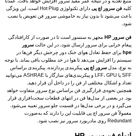
منبع تغذیه و در نتیجه عمر مفید سرور افزایش خواهد بافت. عمدتاً
کلیه
فن‌ سرور اچ پی
دارای تکنولوژی Hot Plug است. این ویژگی
باعث می‌شود تا بدون نیاز به خاموشی سرور فن تعویض یا نصب
شود.
فن سرور HP
مجهز به سنسور است تا در صورت از کارافتادگی
پیغام خرابی برای سرور ارسال شود، در این حالت
سرور
hpe
برای حفظ تعادل هوای خنک دور چرخش دیگر فن‌ها در
سیستم را افزایش می‌دهد تا هوا در حد مطلوب باقی بماند. با توجه
به نوع، مدل
سرور اچ پی
پیکربندی پردازنده، پیکربندی براساس
SFF یا LFF، GPU و پیکربندی‌های سازگار با ASHRAE می‌توانید
تعداد و اشکال مختلفی از فن را در داخل آن قرار دهید.
همچنین نحوه‌ی قرارگیری فن براساس نوع سرور متفاوت خواهد
بود. در بعضی از مدل‌ها فن در انتهای قطعات سخت‌افزاری قرار
می‌گیرد و در برخی مدل‌ها در قسمت جلو سرور تعبیه می‌‎شود.
معمولاً فن سرور اچ پی قابلیت این را دارند که به‌صورت
Redundant روی مادربورد سرور نیز نصب شود.
انواع فن سرور HP