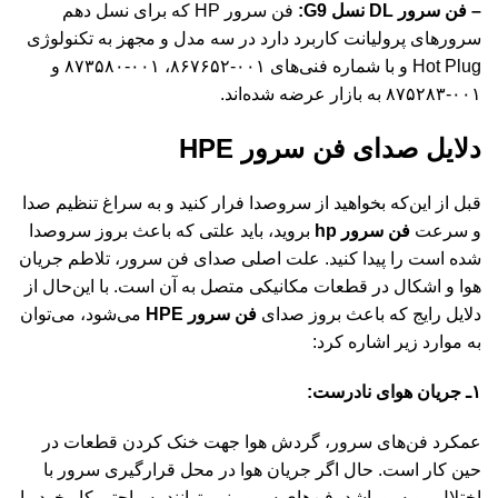
– فن سرور DL نسل G9:
فن سرور HP که برای نسل دهم
سرورهای پرولیانت کاربرد دارد در سه مدل و مجهز به تکنولوژی
Hot Plug و با شماره فنی‌های ۰۰۱-۸۶۷۶۵۲، ۰۰۱-۸۷۳۵۸۰ و
۰۰۱-۸۷۵۲۸۳ به بازار عرضه شده‌اند.
دلایل صدای فن سرور HPE
قبل از این‌که بخواهید از سروصدا فرار کنید و به سراغ تنظیم صدا
و سرعت
فن سرور hp
بروید، باید علتی که باعث بروز سروصدا
شده است را پیدا کنید. علت اصلی صدای فن سرور، تلاطم جریان
هوا و اشکال در قطعات مکانیکی متصل به آن است. با این‌حال از
دلایل رایج که باعث بروز صدای
فن سرور HPE
می‌شود، می‌توان
به موارد زیر اشاره کرد:
۱ـ جریان هوای نادرست:
عمکرد فن‌های سرور، گردش هوا جهت خنک کردن قطعات در
حین کار است. حال اگر جریان هوا در محل قرارگیری سرور با
اختلال روبه‌رو باشد، فن‌های سرور نمی‌توانند به راحتی کار خود را